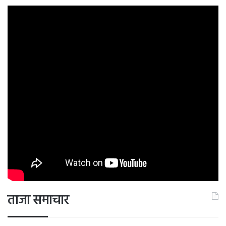
सुपर ट्यूजडे को रिपब्लिकन प्राइमरीज में, हेली ने केवल 43 रिपब्लिकन
प्रतिनिधियों को जीता, जबकि ट्रम्प ने 764 जीते।
ताजा समाचार