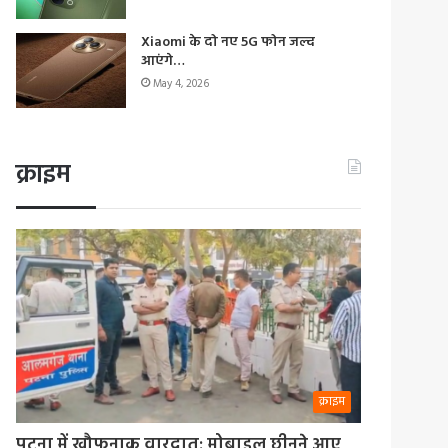
Xiaomi के दो नए 5G फोन जल्द
आएंगे…
May 4, 2026
क्राइम
क्राइम
पटना में खौफनाक वारदात: मोबाइल छीनने आए