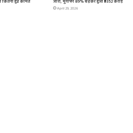
अब कितनी हुई कीमत
जारी, मुनाफा 89% बढ़कर हुआ ₹9352 करोड़
April 29, 2026