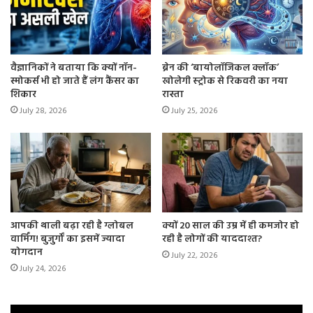
और माइग्रेन को रोकने के लिए डीप ब्रीथिंग, मेडिकेशन या योग जैसी
एक्सरसाइज की मदद ले सकते हैं।
हाइड्रेटेड रहना
वैज्ञानिकों ने बताया कि क्यों नॉन-
ब्रेन की ‘बायोलॉजिकल क्लॉक’
स्मोकर्स भी हो जाते हैं लंग कैंसर का
खोलेगी स्ट्रोक से रिकवरी का नया
शिकार
रास्ता
डिहाइड्रेशन कुछ लोगों में माइग्रेन को ट्रिगर कर सकता है। ऐसे में
July 28, 2026
July 25, 2026
हाइड्रेटेड रहने और माइग्रेन के अटैक की संभावना को कम करने के लिए
पूरे दिन खूब पानी पिएं।
सही पॉइश्चर
शरीर का गलत पॉइश्चर भी सिरदर्द और माइग्रेन में योगदान कर सकता
है। ऐसे में गर्दन और कंधों पर तनाव कम करने के लिए बैठते, खड़े और
आपकी थाली बढ़ा रही है ग्लोबल
क्यों 20 साल की उम्र में ही कमजोर हो
चलते समय सही मुद्रा बनाए रखें।
वार्मिंग! बुजुर्गों का इसमें ज्यादा
रही है लोगों की याददाश्त?
योगदान
July 22, 2026
July 24, 2026
स्क्रीन टाइम सीमित करें
बहुत ज्यादा स्क्रीन टाइम, खासकर स्मार्टफोन और कंप्यूटर जैसे