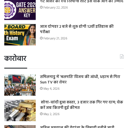
गेट आंसर की एवं रिस्पॉन्स शीट इस वीक आने की उम्मीद
February 22, 2026
आज दोपहर 2 बजे से शुरू होगी 12वीं इतिहास की
परीक्षा
February 21, 2026
कारोबार
तमिलनाडु में ‘थलपति’ विजय की आंधी, धड़ाम से गिरा
Sun TV का शेयर
May 4, 2026
सोना-चांदी हुआ सस्ता, 3 हजार तक गिर गए दाम; चेक
करें अब कितनी हुई कीमत
May 2, 2026
अनिल अग्रवाल की वेदांता के तिमाही नतीजे जारी,