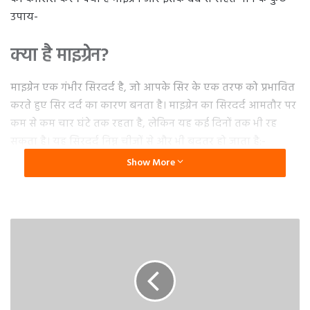
उपाय-
क्या है माइग्रेन?
माइग्रेन एक गंभीर सिरदर्द है, जो आपके सिर के एक तरफ को प्रभावित
करते हुए सिर दर्द का कारण बनता है। माइग्रेन का सिरदर्द आमतौर पर
कम से कम चार घंटे तक रहता है, लेकिन यह कई दिनों तक भी रह
सकता है। यह सिरदर्द निम्न चीजों से और भी बदतर हो जाता है:-
Show More
शारीरिक गतिविधि
चमकदार रोशनी
तेज शोर
तेज गंध
माइग्रेन से बचने के लिए कुछ उपाय-