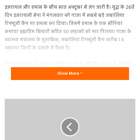
इजरायल और हमास के बीच सात अक्टूबर से जंग जारी है। युद्ध के 26वें
दिन इजरायली सेना ने मंगलवार को गाजा में सबसे बड़े जबालिया
रिफ्यूजी कैंप पर हमला कर दिया। जिसमें हमास के एक सीनियर
कमांडर इब्राहिम बियारी सहित 50 लड़ाकों को मार गिराया। गाजा के
स्वास्थ्य मंत्रालय के मुताबिक, जबालिया रिफ्यूजी कैंप करीब 1.4
स्क्वायर किमी के इलाके में फैला है।
इजरायली सेना के हमले में करीब 50 लोगों की मौत हो गई है, जबकि
150 से अधिक लोग गंभीर रूप से घायल हो गए हैं। इजरायल ने बुधवार
Show More
को कहा कि 7 अक्टूबर को हमास के हमले का हमने बदला लिया है।
इजरायली सेना ने गाजा पर कई हफ्तों तक हवाई बमबारी किया।
जिसमें हमारे अबतक 9 सैनिक मारे गए हैं।
इजरायली सेना ने रिफ्यूजी कैंप पर हमले का किया दावा
इजरायल रक्षा बल (आईडीएफ) ने एक बयान में कहा कि गाजा के
सबसे बड़े शरणार्थी शिविर जबालिया पर लड़ाकू विमानों के हमले में
हमास कमांडर इब्राहिम बियारी की मौत हो गई है। आईडीएफ के प्रवक्ता