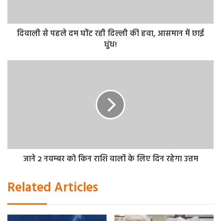
लेफ्टिनेंट कर्नल जोनाथन कॉनरिकस ने कहा, “हमास के दर्जनों लड़ाके
बियारी के समान भूमिगत सुरंग परिसर में छिपे थे, लेकिन जब
इजरायली सेना ने हमला किया तो वह ढह गया और वे सभी मारे गए।”
दिवाली से पहले दम घोंट रही दिल्ली की हवा, आसमान में छाई
धुंध!
हमास के प्रवक्ता हाजेम कासिम ने शिविर में किसी भी वरिष्ठ कमांडर के
होने से इनकार किया और इस दावे को नागरिकों की हत्या के लिए
इजरायली बहाना बताया। फलिस्तीनी स्वास्थ्य अधिकारियों ने कहा कि
कम से कम 50 फलिस्तीनी मारे गए और 150 से अधिक नागरिक घायल
हो गए।
हमास के एक बयान में कहा गया है कि जबालिया में 400 लोग मारे
गए और घायल हुए, जहां 1948 में इजरायल के साथ हुए युद्धों के
जाने 2 नवम्बर को किन राशि वालों के लिए दिन रहेगा उत्तम
शरणार्थियों के परिवार रहते हैं। हालांकि, रॉयटर्स रिपोर्ट किए गए
हताहत आंकड़ों की स्वतंत्र रूप से पुष्टि नहीं कर सका।
Related Articles