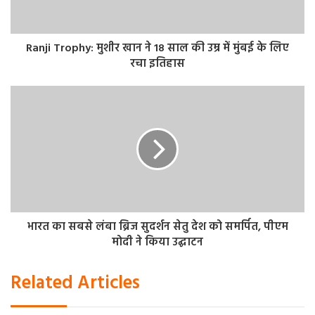
संगीत में पति के साथ किया डांस
नेहा लक्ष्मी की संगीत सेरेमनी भी हो गई है। इंस्टाग्राम पर एक्ट्रेस ने अपने
Ranji Trophy: मुशीर खान ने 18 साल की उम्र में मुंबई के लिए
संगीत फंक्शन की कई खूबसूरत झलकियां शेयर की हैं। होने वाले पति
रचा इतिहास
के साथ नाचने से लेकर परिवार और दोस्तों के दमदार परफॉर्मेंस ने
दूल्हा-दुल्हन की संगीत नाइट को यादगार बना दिया। इस दौरान
एक्ट्रेस लाइट पिंक कलर के गाउन में स्टनिंग लग रही थीं। वहीं, उनके
दूल्हेराजा ने ब्लैक सूट-बूट में अपनी लेडी लव को टक्कर दिया था।
बता दें कि नेहा लक्ष्मी कल यानी 26 फरवरी को रुद्रायश जोशी के साथ
सात फेरे लेने जा रही हैं।
भारत का सबसे लंबा ब्रिज सुदर्शन सेतु देश को समर्पित, पीएम
मोदी ने किया उद्घाटन
Related Articles