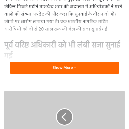
लेकिन पिछले महीने ताशकंद शहर की अदालत में अभियोजकों ने मरने
वालों की संख्या अपडेट की और कहा कि सुनवाई के दौरान दो और
लोगों पर आरोप लगाया गया है। एक भारतीय नागरिक सहित
आरोपियों को दो से 20 साल तक की जेल की सजा सुनाई गई।
पूर्व वरिष्ठ अधिकारी को भी लंबी सजा सुनाई
गई
Show More
उन्हें कर चोरी, घटिया या नकली दवाओं की बिक्री, पद का दुरुपयोग,
लापरवाही, जालसाजी और रिश्वतखोरी का दोषी पाया गया। सिंह
राघवेंद्र प्रताप उज्बेकिस्तान में भारत के मैरियन बायोटेक द्वारा उत्पादित
दवाएं बेचने वाली कंपनी क्यूरमैक्स मेडिकल के कार्यकारी निदेशक थे।
पूर्व वरिष्ठ अधिकारी जो आयातित दवाओं के लाइसेंस के प्रभारी थे, उन्हें
भी लंबी सजा सुनाई गई है।
सात दोषियों से मुआवजा राशि वसूली जाएगी