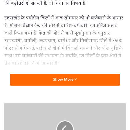
की बढ़ोतरी हो सकती है, जो चिंता का विषय है।
उत्तराखंड के पर्वतीय जिलों में आज सोमवार को भी बर्फबारी के आसार
हैं। मौसम विज्ञान केंद्र की ओर से बारिश-बर्फबारी का ऑरेंज अलर्ट
जारी किया गया है। केंद्र की ओर से जारी पूर्वानुमान के अनुसार
उत्तरकाशी, चमोली, रुद्रप्रयाग, बागेश्वर और पिथौरागढ़ जिले में 3500
मीटर से अधिक ऊंचाई वाले क्षेत्रों में बिजली चमकने और ओलावृष्टि के
साथ भारी बर्फबारी की संभावना है। जबकि, इन जिलों के कुछ क्षेत्रों में
तेज बारिश होने के भी आसार हैं।
इस साल फरवरी के शुरुआत में साल की पहली और पांच फरवरी को
Show More
दूसरी बार बारिश-बर्फबारी हुई थी। इसके बाद रविवार को पर्वतीय
जिलों में कहीं-कहीं हल्की बारिश के तीसरी बार बर्फबारी हुई। पहली-
दूसरी बारिश-बर्फबारी से मैदानी इलाकों में अधिकतम तापमान में कमी
दर्ज की गई थी। लेकिन, तीसरी बार हुई बर्फबारी से मैदानी इलाकों के
तापमान में कोई खास असर नहीं पड़ा। यही वजह रही कि मैदानी
इलाकों में ठंड का कम अहसास हुआ।