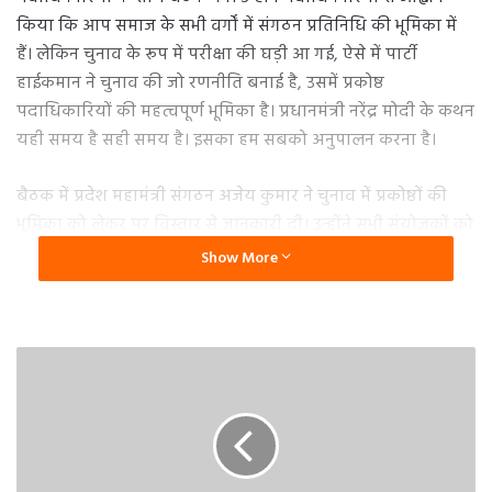
किया कि आप समाज के सभी वर्गों में संगठन प्रतिनिधि की भूमिका में
हैं। लेकिन चुनाव के रूप में परीक्षा की घड़ी आ गई, ऐसे में पार्टी
हाईकमान ने चुनाव की जो रणनीति बनाई है, उसमें प्रकोष्ठ
पदाधिकारियों की महत्वपूर्ण भूमिका है। प्रधानमंत्री नरेंद्र मोदी के कथन
यही समय है सही समय है। इसका हम सबको अनुपालन करना है।
बैठक में प्रदेश महामंत्री संगठन अजेय कुमार ने चुनाव में प्रकोष्ठों की
भूमिका को लेकर पर विस्तार से जानकारी दी। उन्होंने सभी संयोजकों को
निर्देश दिए कि प्रदेश में संचालित सुझाव पत्र संकल्प एकत्रीकरण
Show More
अभियान समाज के सभी वर्गों के सुझाव को अधिक से अधिक संकलित
करें।
इसके साथ ही उन्होंने शीघ्र ही प्रकोष्ठों की कार्यकारिणी को जिलों के
बाद अब मंडल स्तर पर भी गठित करने के निर्देश दिए । बैठक में सभी
प्रकोष्ठों के प्रदेश संयोजक पुष्कर सिंह काला की अगुआई में पंचायत
प्रकोष्ठ, शिक्षा प्रकोष्ठ, पूर्व सैनिक प्रकोष्ठ, दिव्यांग प्रकोष्ठ, सहकारिता
प्रकोष्ठ, संस्कृति प्रकोष्ठ, प्रबुद्ध प्रकोष्ठ, व्यापार प्रकोष्ठ के संयोजक व