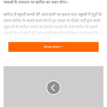
फसलों के उत्पादन पर बारिश का असर होगा।
बारिश से स्कूली बच्चों की आवाजाही पर प्रभाव पड़ा। स्कूलों में छुट्टी के
समय बारिश के चलते बच्चे भीगते हुए सड़क पर दिखे। वहीं कुछ बच्चे
स्कूल में ही बारिश रुकने का इंतजार करते रहे। वहीं बारिश के चलते
सड़कों पर भी लोगों की आवाजाही कम हो गई। मौसम में बदलाव के
चलते लोगों ने सिहरन महसूस की।
Show More
बता दें कि हवा की रफ्तार कम रही। बादलों ने भी डेरा डाल दिया।
बारिश के चलते सिहरन जैसा अहसास होता रहा। मौसम विशेषज्ञ ने
सोमवार को ही एक-दो दिन तक बूंदाबांदी के आसार बताया था।
सोमवार को बादलों की आवाजाही से अधिकतम और न्यूनतम तापमान
दोनों में बढ़ोतरी दर्ज की गई है। अधिकतम तापमान सोमवार को 27.0
डिग्री सेल्सियस और न्यूनतम तापमान 13.8 डिग्री सेल्सियस रिकाॅर्ड
किया गया। बीएचयू के मौसम वैज्ञानिक प्रो. मनोज श्रीवास्तव ने बताया
कि पश्चिमी विक्षोभ की सक्रियता अभी बनी है। इस कारण पछुआ हवाओं