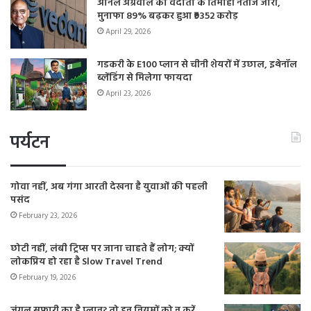
अनिल अग्रवाल की वेदांता के तिमाही नतीजे जारी,
मुनाफा 89% बढ़कर हुआ ₹9352 करोड़
April 29, 2026
गडकरी के E100 प्लान से चीनी शेयरों में उछाल, इथेनॉल
ब्लेंडिंग से मिलेगा फायदा
April 23, 2026
पर्यटन
गोवा नहीं, अब गंगा आरती देखना है युवाओं की पहली
पसंद
February 23, 2026
छोटी नहीं, लंबी ट्रिप्स पर जाना चाहते हैं लोग; क्यों
लोकप्रिय हो रहा है Slow Travel Trend
February 19, 2026
जंगल सफारी का है प्लान? तो इन नियमों को न करें