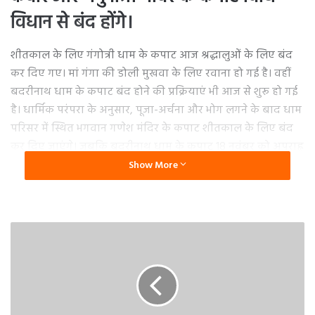
विधान से बंद होंगे।
शीतकाल के लिए गंगोत्री धाम के कपाट आज श्रद्धालुओं के लिए बंद
कर दिए गए। मां गंगा की डोली मुखवा के लिए रवाना हो गई है। वहीं
बदरीनाथ धाम के कपाट बंद होने की प्रक्रियाएं भी आज से शुरू हो गई
है। धार्मिक परंपरा के अनुसार, पूजा-अर्चना और भोग लगने के बाद धाम
परिसर में स्थित भगवान गणेश मंदिर के कपाट शीतकाल के लिए बंद
कर दिए जाएंगे। जबकि बदरीनाथ धाम के कपाट 18 नवंबर को अपराह्न
3 बजकर 33 मिनट पर बंंद किए जाएंगे।
Show More
खरशालीगांव में स्थित मां यमुना मंदिर में भी मां यमुना के स्वागत की
तैयारी चल रही है। यमुनोत्री धाम से यमुना के पुजारी पुरोहित महासभा
अध्यक्ष पुरुषोत्तम उनियाल ने बताया कि कल 15 नवम्बर को भैया दूज
के पावन पर्व पर 11 बजकर 57 मिनट पर निर्धारित समय पर मां
यमुना के कपाट भी बंद कर दिए जाएंगे।और मां यमुना का उत्सव श्री
विग्रह शीत कालीन प्रवास खुशी मठ, खरसाली के लिए अपने भाई शनि
देव जी की अगुवाई में प्रस्थान करेगी।