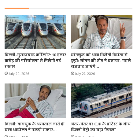
मौसमी बदलाव के कारण हल्की बूंदा बांदी होने की संभावना है। वहीं
न्यूनतम और अधिकतम तापमान में मामूली गिरावट का अनुमान है। वहीं
30 नवंबर तक सुबह के समय धुंध छाए रहने का अनुमान है।
दिल्ली-मुरादाबाद कॉरिडोर: 10 हजार
वांगचुक को आज मिलेगी मेदांता से
करोड़ की परियोजना से मिलेगी नई
छुट्टी: सोनम की टीम ने बताया- पहले
रफ्तार
राजघाट जाएंगे…
July 28, 2026
July 27, 2026
दिल्ली: वांगचुक के अस्पताल जाते ही
जंतर-मंतर पर CJP के प्रोटेस्ट के बीच
छात्र आंदोलन ने पकड़ी रफ्तार…
दिल्ली मेट्रो का बड़ा फैसला