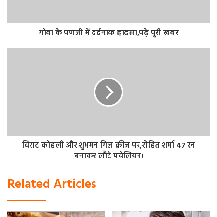
में शुरू हुआ। चीन की पीपुल्स लिबरेशन आर्मी (नौसेना) ने सी गार्डियन
के तीसरे संस्करण के लिए एक विध्वंसक और दो आधुनिक फ्रिगेट, एक
पारंपरिक हमला पनडुब्बी और एक पनडुब्बी सहायता जहाज भेजा है।
गोवा के पणजी में दर्दनाक हादसा,पढ़े पूरी खबर
विराट कोहली और शुभमन गिल क्रीज पर,रोहित शर्मा 47 रन
बनाकर लौटे पवेलियन!
Related Articles