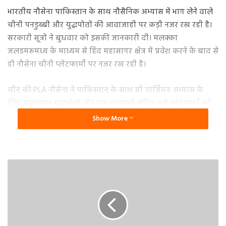
भारतीय नौसेना पाकिस्तान के साथ नौसैनिक अभ्यास में भाग लेने वाले
चीनी पनडुब्बी और युद्धपोतों की आवाजाही पर कड़ी नजर रख रही है।
सरकारी सूत्रों ने बुधवार को इसकी जानकारी दी। मलक्का
जलडमरूमध्य के माध्यम से हिंद महासागर क्षेत्र में प्रवेश करने के बाद से
ही नौसेना चीनी प्लेटफार्मों पर नजर रख रही है।
चीन की PLA नौसेना ने पाकिस्तान के साथ सी गार्जियन अभ्यास के
लिए फ्रंटलाइन युद्धपोतों और एक पनडुब्बी सहित कई प्लेटफार्मों को
तैनात किया है। सूत्रों ने कहा कि भारत की व्यापक समुद्री डोमेन
Show More
जागरूकता के हिस्से के रूप में, नौसेना राष्ट्रीय सुरक्षा हितों के अनुरूप
हिंद महासागर क्षेत्र में सभी गतिविधियों पर कड़ी नजर रखती है।
अब तक का सबसे बड़ा नौसैनिक अभ्यास
मीडिल ईस्ट में बढ़ते तनाव के बीच, चीन और पाकिस्तान हिंद
महासागर क्षेत्र (IOR) में अपना अब तक का सबसे बड़ा नौसैनिक
अभ्यास कर रहे हैं। जानकारी के अनुसार, यह अभ्यास उत्तरी अरब सागर