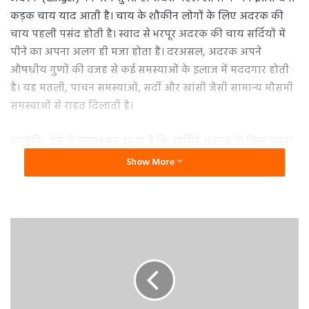
कड़क चाय याद आती है। चाय के शौकीन लोगों के लिए अदरक की
चाय पहली पसंद होती है। स्वाद से भरपूर अदरक की चाय सर्दियों में
पीने का अपना अलग ही मजा होता है। दरअसल, अदरक अपने
औषधीय गुणों की वजह से कई समस्याओं के इलाज में मददगार होती
है। यह मतली, पाचन समस्याओं, सर्दी और खांसी जैसी सामान्य मौसमी
समस्याओं से राहत दिलाती है।
हालांकि, ऐसे में सवाल यह उठता है कि आखिर अदरक के किस प्रकार
का इस्तेमाल ज्यादा फायदेमंद होता है। लोग अपनी पसंद और जरूरत
Show More
के मुताबिक सूखी और ताजा दोनों ही अदरक का इस्तेमाल करते हैं। यह
दोनों की सेहत को काफी फायदा भी पहुंचाते हैं, लेकिन क्या आप
जानते हैं दोनों में से ज्यादा फायदेमंद कौन है। अगर नहीं तो आइए जानते
हैं।
सोंठ के फायदे
सूखी
अदरक
, जिसे सोंठ के नाम से भी जाना जाता है, ताजी अदरक की