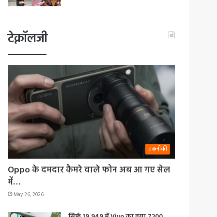
टेक्नॉलजी
तकनीकी
Oppo के दमदार कैमरे वाले फोन अब आ गए सेल
में…
May 26, 2026
सिर्फ 19,949 में Vivo का नया 7200