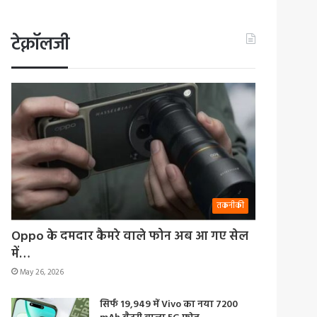
टेक्नॉलजी
तकनीकी
Oppo के दमदार कैमरे वाले फोन अब आ गए सेल
में…
May 26, 2026
सिर्फ 19,949 में Vivo का नया 7200