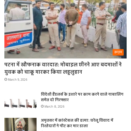
को बढ़ावा मिलेगा, जिससे आपकी आर्थिक स्थिति को मजबूती मिलेगी।
आपका कोई महत्वपूर्ण काम यदि लंबे समय से रुका हुआ था तो वह
आज पूरा हो सकता है।
क्राइम
पटना में खौफनाक वारदात: मोबाइल छीनने आए बदमाशों ने
युवक को चाकू मारकर किया लहूलुहान
March 9, 2026
विदेशी हैंडलर्स के इशारे पर काम करने वाले नाबालिग
समेत दो गिरफ्तार
March 8, 2026
अमृतसर में कांस्टेबल की हत्या: घरेलू विवाद में
रिश्तेदारों ने पीट कर मार डाला