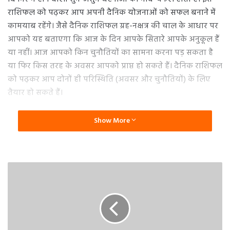
राशिफल को पढ़कर आप अपनी दैनिक योजनाओं को सफल बनाने में
कामयाब रहेंगे। जैसे दैनिक राशिफल ग्रह-नक्षत्र की चाल के आधार पर
आपको यह बताएगा कि आज के दिन आपके सितारे आपके अनुकूल हैं
या नहीं। आज आपको किन चुनौतियों का सामना करना पड़ सकता है
या फिर किस तरह के अवसर आपको प्राप्त हो सकते हैं। दैनिक राशिफल
को पढ़कर आप दोनों ही परिस्थिति (अवसर और चुनौतियों) के लिए
तैयार हो सकते हैं।
मेष दैनिक राशिफल
Show More
आज का दिन आपके लिए उत्तम रूप से फलदायक रहने वाला है।
कारोबार कर रहे लोगों के लिए दिन अच्छा रहेगा। यदि आपने कोई
जिम्मेदारी ली थी तो आप उसे समय से पूरा करेंगे जिससे आपके माता-
पिता को खुशी होगी। आपको अच्छा लाभ मिलने से आपकी खुशी का
ठिकाना नहीं रहेगा। आपको मानसिक शांति मिलेगी। यदि आप किसी
काम के पूरा न होने से लंबे समय से परेशान चल रहे थे तो आज आपका
वह काम भी पूरा हो सकता है। आपको अपने विरोधियों से अपने मन ही
बात को करने से बचाना होगा नहीं तो वह बाद में उसका फायदा उठा