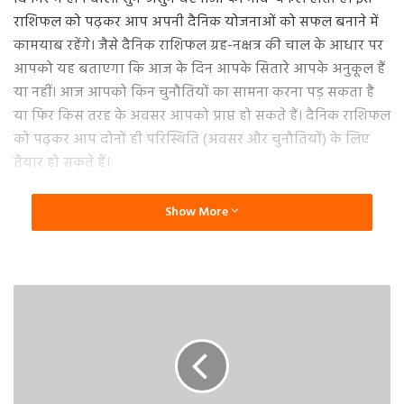
राशिफल को पढ़कर आप अपनी दैनिक योजनाओं को सफल बनाने में
कामयाब रहेंगे। जैसे दैनिक राशिफल ग्रह-नक्षत्र की चाल के आधार पर
आपको यह बताएगा कि आज के दिन आपके सितारे आपके अनुकूल हैं
या नहीं। आज आपको किन चुनौतियों का सामना करना पड़ सकता है
या फिर किस तरह के अवसर आपको प्राप्त हो सकते हैं। दैनिक राशिफल
को पढ़कर आप दोनों ही परिस्थिति (अवसर और चुनौतियों) के लिए
तैयार हो सकते हैं।
मेष दैनिक राशिफल
Show More
आज का दिन आपके लिए धन-धान्य में वृद्धि लेकर आने वाला है।
आपके साहस और पराक्रम में वृद्धि होगी। यदि आपको कोई शुभ सूचना
सुनने को मिले, तो आप उसे तुरंत आगे ना बढ़ाएं। प्रेम जीवन जी रहे लोग
साथी को लेकर लॉन्ग ड्राइव पर जा सकते हैं, जिसमें आप दोनों को एक
दूसरे को जानने का मौका मिलेगा और आपका किसी पुराने मित्र से
छोटे-मोटी बात हो सकती है। आप किसी गलत बात के लिए हां मे हां
ना मिलाएं, नहीं तो आपको उसे उताक पाने में समस्या आएगी।