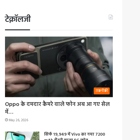
टेक्नॉलजी
तकनीकी
Oppo के दमदार कैमरे वाले फोन अब आ गए सेल
में…
May 26, 2026
सिर्फ 19,949 में Vivo का नया 7200