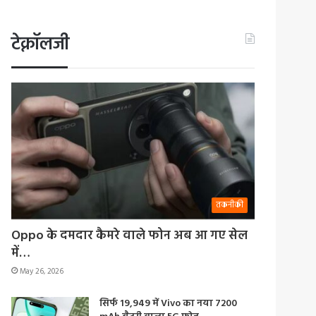
टेक्नॉलजी
तकनीकी
Oppo के दमदार कैमरे वाले फोन अब आ गए सेल
में…
May 26, 2026
सिर्फ 19,949 में Vivo का नया 7200