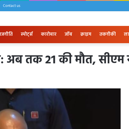
Contact us
ाजनीति
स्पोर्ट्स
कारोबार
जॉब
क्राइम
तकनीकी
ला
िकांड: अब तक 21 की मौत, सीए