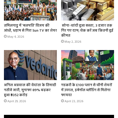
तमिलनाडु में ‘थलपति’ विजय की
सोना-चांदी हुआ सस्ता, 3 हजार तक
आंधी, धड़ाम से गिरा Sun TV का शेयर
गिर गए दाम; चेक करें अब कितनी हुई
कीमत
May 4, 2026
May 2, 2026
अनिल अग्रवाल की वेदांता के तिमाही
गडकरी के E100 प्लान से चीनी शेयरों
नतीजे जारी, मुनाफा 89% बढ़कर
में उछाल, इथेनॉल ब्लेंडिंग से मिलेगा
हुआ ₹9352 करोड़
फायदा
April 29, 2026
April 23, 2026