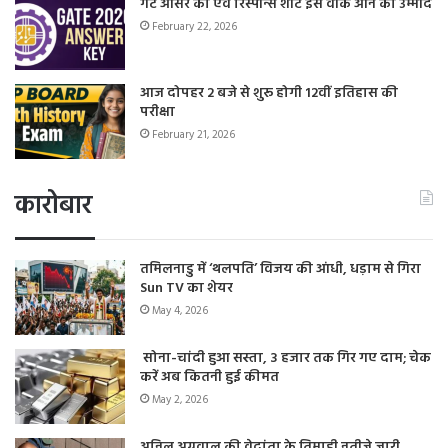
गेट आंसर की एवं रिस्पॉन्स शीट इस वीक आने की उम्मीद
February 22, 2026
आज दोपहर 2 बजे से शुरू होगी 12वीं इतिहास की
परीक्षा
February 21, 2026
कारोबार
तमिलनाडु में ‘थलपति’ विजय की आंधी, धड़ाम से गिरा
Sun TV का शेयर
May 4, 2026
सोना-चांदी हुआ सस्ता, 3 हजार तक गिर गए दाम; चेक
करें अब कितनी हुई कीमत
May 2, 2026
अनिल अग्रवाल की वेदांता के तिमाही नतीजे जारी,