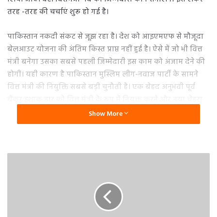
तरह -तरह की चर्चाएं शुरू हो गई है।
पाकिस्तान नकदी संकट से जूझ रहा है। देश को आइएमएफ से मौजूदा
बेलआउट योजना की अंतिम किस्त प्राप्त नहीं हुई है। ऐसे में जो भी वित्त
मंत्री बनेगा उसका सबसे पहली जिम्मेदारी इस काम को अंजाम देने की
होगी। यही कारण है पाकिस्तान मुस्लिम लीग-नवाज पार्टी के सामने
वित्त मंत्री की नियुक्ति सबसे बड़ी चुनौती है। एक बेहद अनुभवी पूर्व
बैंकर इशाक डार को वित्त मंत्री के रूप में नियुक्त करने और नया चेहरा
लाने के बीच कठिन निर्णय का सामना करना पड़ रहा है। पीपीपी ने
Show More
सार्वजनिक रूप से डार की उम्मीदवारी का विरोध किया है। हालांकि,
अंतिम निर्णय पूर्व प्रधानमंत्री नवाज शरीफ द्वारा किया जाएगा, जिन्होंने
अभी तक अपनी पसंद के बारे में अपने विचार साझा नहीं किए हैं।
29 फरवरी से शुरू होने वाले नेशनल असेंबली के सत्र में 133 सदस्यों के
समर्थन वाला गठबंधन ही सरकार बना सकेगा। सबसे बड़े दल के रूप में
पीएमएल एन सरकार बनाने के दावे के साथ सबसे आगे है और उसने
शहबाज शरीफ को प्रधानमंत्री पद का उम्मीदवार घोषित किया है।