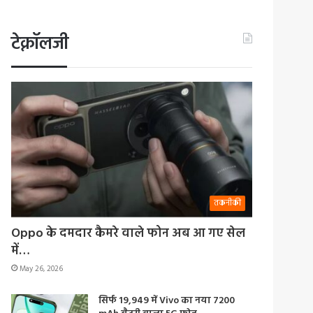
टेक्नॉलजी
तकनीकी
Oppo के दमदार कैमरे वाले फोन अब आ गए सेल
में…
May 26, 2026
सिर्फ 19,949 में Vivo का नया 7200