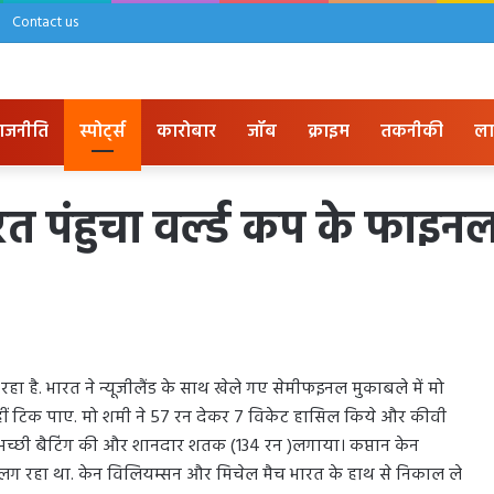
Contact us
ाजनीति
स्पोर्ट्स
कारोबार
जॉब
क्राइम
तकनीकी
ला
त पंहुचा वर्ल्ड कप के फाइनल म
हा है. भारत ने न्यूजीलैंड के साथ खेले गए सेमीफइनल मुकाबले में मो
ीं टिक पाए. मो शमी ने 57 रन देकर 7 विकेट हासिल किये और कीवी
 अच्छी बैटिंग की और शानदार शतक (134 रन )लगाया। कप्तान केन
लग रहा था. केन विलियम्सन और मिचेल मैच भारत के हाथ से निकाल ले