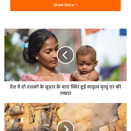
और ब्रिटेन के सामने भी बात रखी है, लेकिन विपक्ष पीएम से माफी की
Show More
मांग पर अड़ गया।
हंगामे की भेंट चढ़ी संसद
वहीं, सोमवार को जैसे ही संसद की कार्यवाही शुरू हुई। विपक्षी सांसद
अपनी सीटों पर खड़े होकर विरोध जताने लगे। राष्ट्रीय सभा के अध्यक्ष
नारायण प्रसाद दहल ने पहले बैठक को 20 मिनट के लिए स्थगित की,
लेकिन दोबारा शुरू होने पर भी हंगामा शांत नहीं हुआ। आखिरकार, दोनों
सदनों की बैठकें मंगलवार तक के लिए टाल दी गईं।
इस बीच, रविवार को प्रतिनिधि सभा में कुछ सांसदों के अशोभनीय और
देश में दो दशकों के सुधार के बाद स्थिर हुई मातृत्व मृत्यु दर की
रफ्तार
आपत्तिजनक व्यवहार की जांच के लिए सचिव प्रकाश अधिकारी के
नेतृत्व में एक संसदीय जांच समिति का गठन किया गया है।
संसद नियमावली के तहत बनी यह कमेटी सात दिनों के भीतर अपनी
रिपोर्ट सौंपेगी, जिसके आधार पर आवश्यक कार्रवाई की सिफारिश की