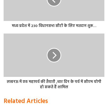
आस्ट्रेलिया ने सेमीफाइनल में दक्षिण अफ्रीका को हराया
वर्ल्ड कप का दूसरा सेमीफाइनल मैच ऑस्ट्रेलिया और दक्षिण अफ्रीका
के बीच खेला गया था। इस मुकाबले में दक्षिण अफ्रीका पहले बैटिंग
करते हुए आस्ट्रेलिया को 213 रनों का लक्ष्य दिया। इसके जवाब में
मध्य प्रदेश में 230 विधानसभा सीटों के लिए मतदान शुरू…
ऑस्ट्रेलिया टीम ने सात विकेट के नुकसान पर 47.2 ओवर में मैच अपने
नाम कर लिया था। हालांकि यह मैच काफी रोमांचक रहा, क्योकि
अफ्रीका ने 174 रनों पर ही 6 विकेट चटका दिए थे।
लखनऊ में छठ महापर्व की तैयारी ,चार दिन के पर्व में सीएम योगी
हो सकते हैं शामिल
Related Articles