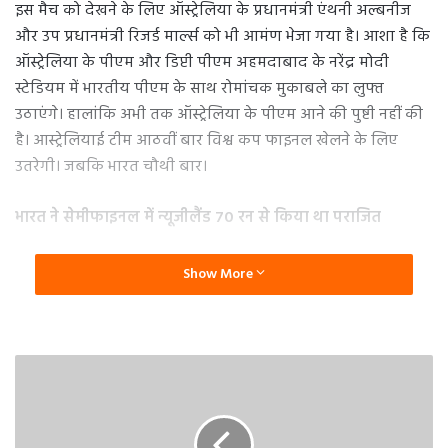
इस मैच को देखने के लिए ऑस्ट्रेलिया के प्रधानमंत्री एंथनी अल्बनीज
और उप प्रधानमंत्री रिजर्ड मार्ल्स को भी आमंण भेजा गया है। आशा है कि
ऑस्ट्रेलिया के पीएम और डिप्टी पीएम अहमदाबाद के नरेंद्र मोदी
स्टेडियम में भारतीय पीएम के साथ रोमांचक मुकाबले का लुफ्त
उठाएंगे। हालांकि अभी तक ऑस्ट्रेलिया के पीएम आने की पुष्टी नहीं की
है। आस्ट्रेलियाई टीम आठवीं बार विश्व कप फाइनल खेलने के लिए
उतरेगी। जबकि भारत चौथी बार।
भारत ने सेमीफाइनल में न्यूजीलैंड 70 रन से किया था पराजित
भारत ने न्यूजीलैंड के साथ सेमीफाइनल खेलते हुए 70 रनों से हराकर
Show More
फाइनल में प्रवेश किया था। भारत ने टॉस जीतकर पहले बल्लेबाजी
करते हुए 397 रन बनाए थे। वहीं, न्यूजीलैंड की टीम 327 रनों पर ढेर हो
गई थी। इस मैच में न्यूजीलैंड की टीम मोहम्मद शमी के बॉलिंग के आगे
बेबस दिखी। शमी ने 9.5 ओवर में 57 रन देकर न्यूजीलैंड के सात विकेट
चटकाए।