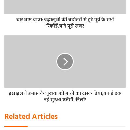
के बीच की दुश्मनी खत्म हो गइ है। ‘टाइगर 3’ मूवी का तहलका दिवाली
के शुभ अवसर पर देखने को मिलेगा. ‘टाइगर 3’ नवंबर में दिवाली वाले
दिन सिनेमाघरों में रिलीज होगा.
चार धाम यात्रा:श्रद्धालुओं की बढ़ोतरी से टूटे पूर्व के सभी
रिकॉर्ड,जाने पूरी खबर
इस्राइल ने हमास के 'नुखवा'को मारने का टास्क दिया,बनाई एक
नई सुरक्षा एजेंसी 'निली'
Related Articles