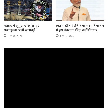
मशहद में सुपुर्द-ए-खाक हुए
PM मोदी ने इंडोनेशिया में अपने भाषण
अयातुल्ला अली खामेनेई
में इस नंबर का जिक्र क्यों किया?
July 10, 2026
July 8, 2026