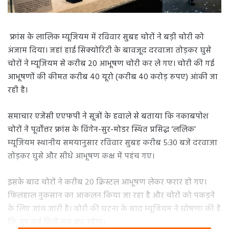
फ्रांस के लालिक म्यूजियम में रविवार सुबह चोरों ने बड़ी चोरी को
अंजाम दिया। जहां हाई सिक्योरिटी के बावजूद दरवाजा तोड़कर घुसे
चोरों ने म्यूजियम से करीब 20 आभूषण चोरी कर ले गए। चोरी की गई
आभूषणों की कीमत करीब 40 यूरो (करीब 40 करोड़ रुपए) आंकी जा
रही है।
समाचार एजेंसी एएफपी ने सूत्रों के हवाले से बताया कि नकाबपोश
चोरों ने पूर्वोत्तर फ्रांस के विंगेन-सुर-मोडर स्थित प्रसिद्ध ‘ललिक’
म्यूजियम स्थानीय समयानुसार रविवार सुबह करीब 5:30 बजे दरवाजा
तोड़कर घुसे और सीधे आभूषण कक्ष में पहंच गए।
इसके बाद चोरों ने करीब 20 क्रिस्टल आभूषण लेकर फरार हो गए।
फिलहाल नुकसान का आकलन किया जा रहा है और चोरों को पकड़ने
के लिए जांच जारी है। चोरी की घटना के बाद म्यूजियम ने घोषणा की है
कि वह कई दिनों तक बंद रहेगा।