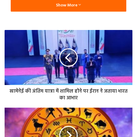
Show More
अलार्म बजते ही भाग गए चोर
एएफपी के सूत्रों के अनुसार, “अलार्म बजने के बाद सुरक्षा कंपनी जांच
कर रही थी, लेकिन उससे पहले एक सफाईकर्मी महिला घटनास्थल पर
पहुंची और तुरंत पुलिस को सूचना दी।” लेकिन अलार्म बजने के बावजूद
चोर पुलिस के पहुंचने से पहले ही भागने में कामयाब रहे।
2011 में हुई थी इस म्यूजियम की शुरुआत
बता दें कि लालिक म्यूजियम की शुरुआत 2011 में हुई थी। यह म्यूजियम
प्रसिद्ध फ्रांसीसी ज्वेलर और ग्लास कलाकार रेने लालिक तथा उनके
खामेनेई की अंतिम यात्रा में शामिल होने पर ईरान ने जताया भारत
उत्तराधिकारियों की कला को समर्पित है। इस म्यूजियम में 650 से
का आभार
अधिक आर्ट नोवो, आर्ट डेको और आधुनिक क्रिस्टल कला की
कलाकृतियां प्रदर्शित हैं।