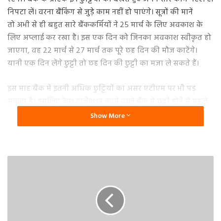
निपटा लें। वरना बैंकिंग से जुड़े काम नहीं हो पाएंगे। सूत्रों की मानें
तो अभी से ही बहुत सारे बैंककर्मियों ने 25 मार्च के लिए अवकाश के
लिए अप्लाई कर रखा है। इस एक दिन को जिनका अवकाश स्वीकृत हो
जाएगा, वह 22 मार्च से 27 मार्च तक पूरे छह दिन की मौज काटेंगे।
यानी एक दिन लेंगे छुट्टी तो छह दिन की छुट्टी का मजा ले सकते हैं।
इस माह बैंक में इतनी अधिक छुट्टियों का असर एटीएम पर भी पड़
सकता है। इसलिए कैश ट्रांजेक्शन करने वाले बैंक में छुट्टी होने से पहले
ही एटीएम से कैश निकासी कर लें। होली की छुट्टियों को बिहार में लोगों
Show More
की भीड़ काफी बढ़ जाती है। बाहर के राज्यों में जॉब करने वाले होली में
अपने घर आते हैं। ग्रामीण इलाकों में कैश ट्रांजेक्शन सबसे अधिक होता
है। ऐसे में आपके लिए जानना जरूरी हो जाता है कि मार्च में बैंकों की
कब-कब छुट्टियां होंगी।
आइए जानते हैं कि मार्च 2024 महीने में बैंकों की
कितनी छुट्टियां रहने वाली हैं…
मार्च में इस-इस दिन बैंक रहेंगे बंद