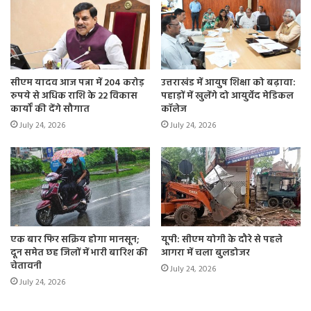
होली के कारण बैंक बंद रहेंगे।
29 से लेकर 31 मार्च तक बैंक बंद
29 मार्च को गुड फ्राइडे के कारण बैंक बंद रहेंगे, 30 मार्च कौ
सीएम यादव आज पन्ना में 204 करोड़
उत्तराखंड में आयुष शिक्षा को बढ़ावा:
रुपये से अधिक राशि के 22 विकास
पहाड़ों में खुलेंगे दो आयुर्वेद मेडिकल
महीने का चौथा यानी आखिरी शनिवार होने के कारण देशभर में
कार्यों की देंगे सौगात
कॉलेज
बैंकों में काम नहीं होगा। 31 मार्च को रविवार होने के कारण बैंकों
July 24, 2026
July 24, 2026
की छुट्टी रहेगी।
एक बार फिर सक्रिय होगा मानसून;
यूपी: सीएम योगी के दौरे से पहले
दून समेत छह जिलों में भारी बारिश की
आगरा में चला बुलडोजर
चेतावनी
July 24, 2026
July 24, 2026