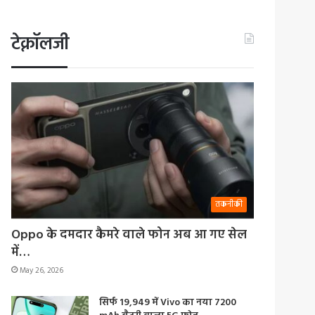
टेक्नॉलजी
तकनीकी
Oppo के दमदार कैमरे वाले फोन अब आ गए सेल
में…
May 26, 2026
सिर्फ 19,949 में Vivo का नया 7200