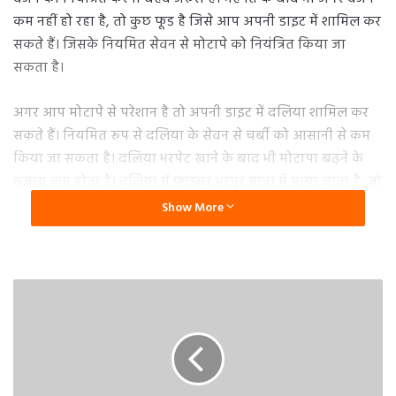
कम नहीं हो रहा है, तो कुछ फूड है जिसे आप अपनी डाइट में शामिल कर
सकते हैं। जिसके नियमित सेवन से मोटापे को नियंत्रित किया जा
सकता है।
अगर आप मोटापे से परेशान है तो अपनी डाइट में दलिया शामिल कर
सकते हैं। नियमित रूप से दलिया के सेवन से चर्बी को आसानी से कम
किया जा सकता है। दलिया भरपेट खाने के बाद भी मोटापा बढ़ने के
बजाय कम होता है। दलिया में फाइबर भरपूर मात्रा में पाया जाता है, जो
पाचन तंत्र को मजबूत करने में मदद करता है। नियमित रूप से एक
Show More
महीने तक इसके सेवन से प्रत्यक्ष रूप से परिणाम दिखने लगता है।
ऐसे बनाएं दलिया
मोटापा कम करने के लिए गेहूं, बाजरा, मूंग दाल, चावल, तिल और
अजवाइन को मिलाकर नमकीन दलिया बनाएं। इसके नियमित सेवन से
चर्बी कम होने लगती है। महीने भर में कई किलो वजन कम कर सकते हैं।