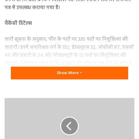
पत्र में उपलब्ध कराया गया है।
वैकेंसी डिटेल्स
जारी सूचना के अनुसार, पीए के पदों पर 335 पदों पर नियुक्तियां की
जाएंगी। इनमें अनारिक्षत वर्ग के 132, ईडब्लूएस 32, ओबीसी 87, एससी
48 और एसटी के 24 और पीडब्ल्यूडी के 12 पदों पर नियुक्तियां की
जाएंगी। कैंडिडेट्स ध्यान दें कि आवेदन की प्रक्रिया शुरू होने के बाद वे
नीचे दिए गए आसान स्टेप्स को फॉलो करके अप्लाई कर सकते हैं।
Show More
यूपीएससी ईपीएफओ पीए वैकेंसी के लिए ऐसे करें आवेदन
सबसे पहले उम्मीदवारों को यूपीएससी की वेबसाइट upsconline.nic.in
पर जाना होगा। अब दिए गए “ऑनलाइन आवेदन करें” लिंक पर क्लिक
करें। ऑनलाइन आवेदन पत्र भरें। अब आवश्यक दस्तावेज अपलोड करें।
आवश्यक आवेदन शुल्क का भुगतान करें। भरे हुए एप्लीकेशन फॉर्म को
अच्छी तरह से क्रास चेक करें और फिर भरे हुए आवेदन पत्र प्रिंटआउट