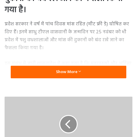
गया है।
प्रदेश सरकार ने वर्ष में पांच दिवस मांस रहित (मीट फ्री डे) घोषित कर
दिए हैं। इनमें साधु टीएल वासवानी के जन्मदिन पर 25 नवंबर को भी
प्रदेश में पशु वधशालाओं और मांस की दुकानों को बंद रखे जाने का
फैसला किया गया है।
इस संबंध में जारी शासनादेश में कहा गया है कि महापुरुषों और अहिंसा
के सिद्धांत का प्रतिपादन करने वाले युग पुरुषों के जन्म दिवसों और
Show More
कुछ प्रमुख धार्मिक पर्वों को अभय व अहिंसा दिवस के रूप में मनाया
जाता है। इसके तहत महावीर जयंती, बुद्ध जंयती, गांधी जयंती, साधु
टीएल वासवानी और शिवरात्रि के महापर्व पर प्रदेश की सभी स्थानीय
निकायों में स्थित पशु वधशालाओं और गोश्त की दुकानों को बंद रखे
जाने के निर्देश समय-समय पर जारी किए गए हैं।
अब साधु टीएल वासवानी के जन्मदिन 25 नवंबर 2023 को भी मांस
रहित दिवस घोषित करते हुए प्रदेश की सभी नगर निकायों में स्थित पशु