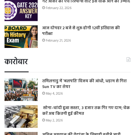
गेट आंसर की एवं रिस्पॉन्स शीट इस वीक आने की उम्मीद
February 22, 2026
आज दोपहर 2 बजे से शुरू होगी 12वीं इतिहास की
परीक्षा
February 21, 2026
कारोबार
तमिलनाडु में ‘थलपति’ विजय की आंधी, धड़ाम से गिरा
Sun TV का शेयर
May 4, 2026
सोना-चांदी हुआ सस्ता, 3 हजार तक गिर गए दाम; चेक
करें अब कितनी हुई कीमत
May 2, 2026
अनिल अग्रवाल की वेदांता के तिमाही नतीजे जारी,