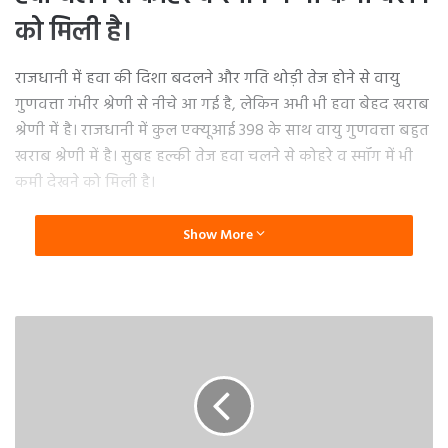
को मिली है।
राजधानी में हवा की दिशा बदलने और गति थोड़ी तेज होने से वायु
गुणवत्ता गंभीर श्रेणी से नीचे आ गई है, लेकिन अभी भी हवा बेहद खराब
श्रेणी में है। राजधानी में कुल एक्यूआई 398 के साथ वायु गुणवत्ता बहुत
खराब श्रेणी में है। सुबह हल्की तेज हवा चलने से कोहरे व स्मॉग में भी
कमी देखने को मिली है।
दिल्ली के पर्यावरण मंत्री और आप नेता गोपाल राय ने कहा कि पिछले
Show More
दो दिनों में दिल्ली में प्रदूषण के स्तर में सुधार हुआ है। ग्रैप 4 प्रतिबंध
हटा दिए गए हैं, लेकिन मैं दिल्ली के लोगों से सतर्क रहने का अनुरोध
करता हूं। ट्रकों के प्रवेश पर प्रतिबंध हटा दिया गया है, बीएस-3 पेट्रोल
और बीएस-4 डीजल वाहनों पर प्रतिबंध अभी भी लागू है।
केंद्रीय प्रदूषण नियंत्रण बोर्ड (सीपीसीबी) के आंकड़ों के अनुसार,
शनिवार सुबह मुंडका में 364, बवाना में 371, पंजाबी बाग में 331
एक्यूआई दर्ज किया गया। वहीं, जहांगीरपुरी में 358, आनंद विहार में