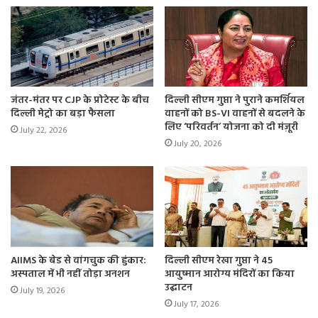
मोती बाग में 357 समेत 24 इलाकों में बेहद खराब श्रेणी में एक्यूआई
दर्ज किया गया। वहीं, नौ इलाकों में हवा खराब श्रेणी में दर्ज की गई।
इनमें आया नगर में 296, अशोक विहार में 294, बुराड़ी क्रॉसिंग में 292,
मंदिर मार्ग में 284 व आरके पुरम में 274 समेत नो इलाकों में हवा
खराब श्रेणी में दर्ज की गई।
जंतर-मंतर पर CJP के प्रोटेस्ट के बीच
दिल्ली सीएम गुप्ता ने पुराने कमर्शियल
दिल्ली मेट्रो का बड़ा फैसला
वाहनों को BS-VI वाहनों से बदलने के
लिए ‘परिवर्तन’ योजना को दी मंज़ूरी
July 22, 2026
July 20, 2026
AIIMS के बेड से वांगचुक की हुंकार:
दिल्ली सीएम रेखा गुप्ता ने 45
अस्पताल में भी नहीं तोड़ा अनशन
आयुष्मान आरोग्य मंदिरों का किया
उद्घाटन
July 19, 2026
July 17, 2026