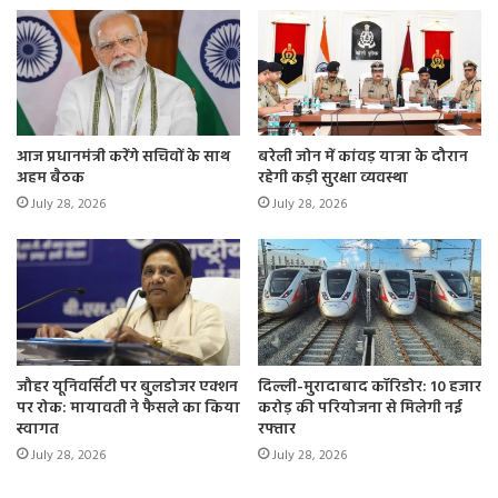
का 10 हजार करोड़ का कर्ज माफ किया। साथ ही बिजली बिल हाफ
किया, आदिवासियों को उनकी जमीनें वापस दिलाई।
2 बड़ी गारंटी की घोषणा
राहुल गांधी ने छत्तीसगढ़ के लिए 2 बड़ी गारंटी की घोषणा की हैं।
आज प्रधानमंत्री करेंगे सचिवों के साथ
बरेली जोन में कांवड़ यात्रा के दौरान
जिसमें लघु वनोपजों की MSP पर अतिरिक्त 10 रुपए दिए जाएँगे।वही
अहम बैठक
रहेगी कड़ी सुरक्षा व्यवस्था
छत्तीसगढ़ के सभी सरकारी स्कूलों/कॉलेजों में KG से लेकर PG तक
July 28, 2026
July 28, 2026
शानदार मुफ्त शिक्षा दी जाएगी।
जौहर यूनिवर्सिटी पर बुलडोजर एक्शन
दिल्ली-मुरादाबाद कॉरिडोर: 10 हजार
पर रोक: मायावती ने फैसले का किया
करोड़ की परियोजना से मिलेगी नई
स्वागत
रफ्तार
July 28, 2026
July 28, 2026