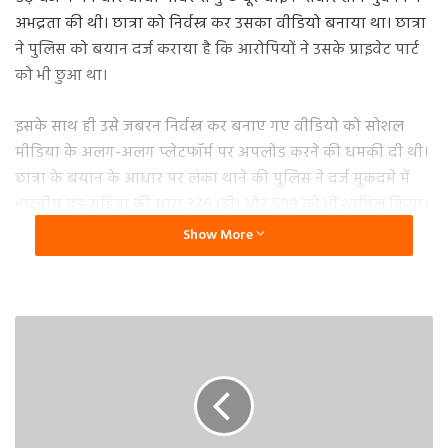
अभद्रता की थी। छात्रा को निर्वस्त्र कर उसका वीडियो बनाया था। छात्रा
ने पुलिस को बयान दर्ज कराया है कि आरोपियों ने उसके प्राइवेट पार्ट
को भी छुआ था।
इसके साथ ही उसे जबरन निर्वस्त्र कर बनाए गए वीडियो को सोशल
मीडिया के अलग-अलग प्लेटफॉर्म पर अपलोड करने की धमकी दी थी।
छात्रा के बयान के आधार पर लंका थाने की पुलिस ने दर्ज मुकदमे में
भारतीय दंड संहिता की धारा 376 (डी) और 509 को भी शामिल किया।
मुकदमे की विवेचना जारी है।
Show More
अब लंका थानाध्यक्ष करेंगे मुकदमे की विवेचना
आईआईटी बीएचयू की छात्रा से छेड़खानी और अभद्रता के मामले में दर्ज
मुकदमे की विवेचना लंका थाने के इंस्पेक्टर (अपराध) सहजानंद
श्रीवास्तव कर रहे थे। दर्ज मुकदमे में आईपीसी की धारा 376 (डी) और
509 की बढ़ोतरी होने के बाद अब मुकदमे की विवेचना लंका
थानाध्यक्ष शिवाकांत मिश्र को सौंप दी गई है।