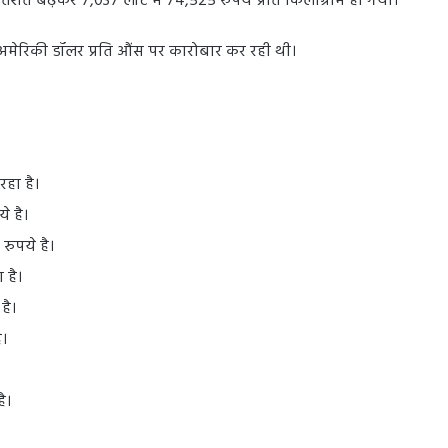
तिशत बढ़कर 7,037 लॉट में 74,525 रुपये प्रति किलोग्राम हो गया।
.06 अमेरिकी डॉलर प्रति औंस पर कारोबार कर रही थी।
रहा है।
े है।
रुपये है।
 है।
है।
ै।
ै।