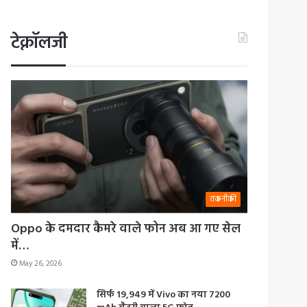
टेक्नॉलजी
तकनीकी
Oppo के दमदार कैमरे वाले फोन अब आ गए सेल
में…
May 26, 2026
सिर्फ 19,949 में Vivo का नया 7200