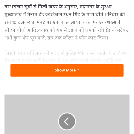
दरअसलम सूत्रों से मिली खबर के अनुसार, महानगर के सुरक्षा
मुख्यालय में तैनात हेड कांस्टेबल उधन सिंह के पास बीते शनिवार की
रात 10 बजकर 8 मिनट पर एक कॉल आया। कॉल पर एक शख्स ने
सीएम योगी आदित्यनाथ को बम से उड़ाने की धमकी दी। हेड कॉन्स्टेबल
अभी कुछ और पूछ पाते, तब तक कॉलर ने फोन काट दिया।
जिसके बाद सर्विलांस की मदद से पुलिस फोन करने वाले की लोकेशन
ट्रेस करने में जुट चुकी है। बता दें, यह कोई पहले मामला नहीं है जब
मुख्यमंत्री योगी को कोई जान से मारने की धमकी दे रहा हो। इससे पहले
Show More
भी उन्हें लेटर, मेल और फोन के जरिये धमकियां आती रही हैं।
जांच में जुटी पुलिस
कॉल को संज्ञान में लेते हुए पुलिस और एजेंसियां तत्काल छानबीन में
जुट गई है। धमकी देने वाले आरोपी की तलाश में कुल चार टीमें लगाई
गई हैं। इस दौरान सर्विलांस सेल की मदद से धमकी देने वाले का
मोबाइल ट्रेस किया जा रहा है।