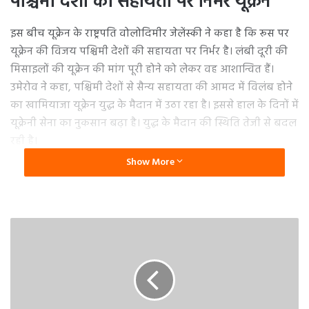
पश्चिमी देशों की सहायता पर निर्भर यूक्रेन
इस बीच यूक्रेन के राष्ट्रपति वोलोदिमीर जेलेंस्की ने कहा है कि रूस पर
यूक्रेन की विजय पश्चिमी देशों की सहायता पर निर्भर है। लंबी दूरी की
मिसाइलों की यूक्रेन की मांग पूरी होने को लेकर वह आशान्वित हैं।
उमेरोव ने कहा, पश्चिमी देशों से सैन्य सहायता की आमद में विलंब होने
का खामियाजा यूक्रेन युद्ध के मैदान में उठा रहा है। इससे हाल के दिनों में
यूक्रेनी सेना का नुकसान बढ़ा है। युद्ध के मैदान की स्थिति तेजी से बदल
रही है।
Show More
उल्लेखनीय है कि महीनों की लड़ाई के बाद हाल ही में यूक्रेन का
रणनीतिक रूप से महत्वपूर्ण अव्दीविका शहर रूसी सेना के कब्जे में
चला गया है। उमेरोव का यह बयान तब आया है जब यूक्रेन युद्ध के दो
वर्ष पूरे होने पर अमेरिका और यूरोपीय देशों ने उसके साथ खड़े रहने का
आश्वासन दिया है।
उमेरोव के साथ प्रेस कान्फ्रेंस में मौजूद यूक्रेन के उद्योग मंत्री ओलेक्जेंडर
कमिशिन ने बताया कि देश के रक्षा कारखानों ने बीते वर्ष में तीन गुना