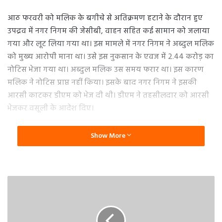
आठ फरवरी को मलिक के बगीचे से अतिक्रमण हटाने के दौरान हुए
उपद्रव में नगर निगम की जेसीबी, वाहन सहित कई सामान को जलाया
गया और लूट लिया गया था। इस मामले में नगर निगम ने अब्दुल मलिक
को मुख्य आरोपी माना था। उसे इस नुकसान के एवज में 2.44 करोड़ का
नोटिस भेजा गया था। अब्दुल मलिक उस समय फरार था। इस कारण
मलिक ने नोटिस प्राप्त नहीं किया। इसके बाद नगर निगम ने इसकी
आरसी काटकर डीएम को भेज दी थी। डीएम ने तहसीलदार को आरसी
भेजकर वसूली के आदेश दिए।
वसूली का खर्च लगाकर यह धनराशि 2.68 करोड़ पहुंच गई। सोमवार
Show More
को तहसीलदार सचिन कुमार अब्दुल मलिक के आवास पहुंचे। मांग पत्र
चस्पा करते हुए 11 मार्च तक का समय दिया गया है। इसमें कहा गया है
कि यह धनराशि जमा करें या न्यायालय में आकर अपना पक्ष रखें।
तहसीलदार सचिन कुमार ने बताया कि अब्दुल मलिक नैनीताल जेल में
है। मंगलवार को जेल में मांग पत्र रिसीव कराया जाएगा।