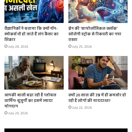
कहा जाता है। गुफा के अंदर शिवलिंग के भी दर्शन कर सकते हैं।
कैसे पहुंचे?
वैज्ञानिकों ने बताया कि क्यों नॉन-
ब्रेन की ‘बायोलॉजिकल क्लॉक’
– कियारीघाट पहुंचने का निकटतम हवाई हवाई अड्डा शिमला में जुब्बल
स्मोकर्स भी हो जाते हैं लंग कैंसर का
खोलेगी स्ट्रोक से रिकवरी का नया
हट्टी है।
शिकार
रास्ता
July 28, 2026
July 25, 2026
– अगर आप ट्रेन से आ रहे हैं तो निकटतम रेलवे स्टेशन कंडाघाट है।
आपकी थाली बढ़ा रही है ग्लोबल
क्यों 20 साल की उम्र में ही कमजोर हो
वार्मिंग! बुजुर्गों का इसमें ज्यादा
रही है लोगों की याददाश्त?
योगदान
July 22, 2026
July 24, 2026