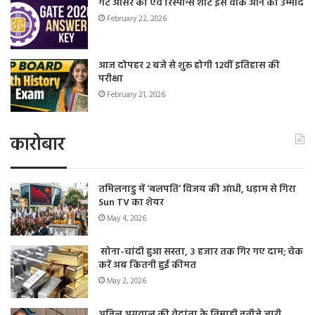
गेट आंसर की एवं रिस्पॉन्स शीट इस वीक आने की उम्मीद
February 22, 2026
आज दोपहर 2 बजे से शुरू होगी 12वीं इतिहास की
परीक्षा
February 21, 2026
कारोबार
तमिलनाडु में ‘थलपति’ विजय की आंधी, धड़ाम से गिरा
Sun TV का शेयर
May 4, 2026
सोना-चांदी हुआ सस्ता, 3 हजार तक गिर गए दाम; चेक
करें अब कितनी हुई कीमत
May 2, 2026
अनिल अग्रवाल की वेदांता के तिमाही नतीजे जारी,