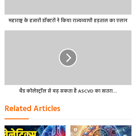
आप हिमाचल, उत्तर भारतीय व्यंजनों का स्वाद ले सकते हैं।
चूड़धार अभ्यारण्य
महाराष्ट्र के हजारों डॉक्टरों ने किया राज्यव्यापी हड़ताल का एलान
कियारीघाट आएं, तो चूड़धार अभयारण्य को भी देखने का वक्त जरूर
निकालें। जो हिमाचल प्रदेश के सिरमौर जिले में स्थित है। ये वन्यजीव
अभयारण्य लगभग 56 वर्ग किलोमीटर में फैला हुआ है। इस जगह को
चूड़ीचंदानी (बर्फ की चूड़ी) के नाम से भी जाना जाता है। यहां भगवान
शिव अपने भक्तों को शिरगुल महाराज के रूप में दर्शन देते हैं।
करोल गुफा
बैड कोलेस्ट्रॉल से बढ़ सकता है ASCVD का खतरा…
हिमाचल प्रदेश के सोलन जिले में करोल पर्वत पर करोल गुफा स्थित है।
यह हिमालय में स्थित काफी पुरानी गुफा है जो आज भी रहस्यमयी है।
Related Articles
करोल पर्वत चोटी तक का सफर तय करना पड़ता है इस गुफा को देखने
के लिए। यहां के स्थानीय लोग कहते हैं कि भगवान शिव और पांडवों ने
इस गुफा में तपस्या की थी। इसी वजह से इस गुफा को पांडव गुफा भी