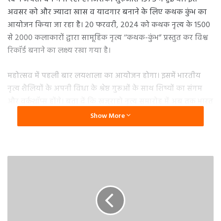
अवसर को और ज्यादा खास व यादगार बनाने के लिए कथक कुंभ का
आयोजन किया जा रहा है। 20 फरवरी, 2024 को कथक नृत्य के 1500
से 2000 कलाकारों द्वारा सामूहिक नृत्य ‘‘कथक-कुंभ” प्रस्तुत कर विश्व
रिकॉर्ड बनाने का लक्ष्य रखा गया है।
महोत्सव में पहली बार लयशाला का आयोजन होगा। इसमें भारतीय
नृत्य शैलियों के अपनी विधा के श्रेष्ठ गुरूओं के साथ शिष्यों का संगम
और वर्कशॉप्स होंगे। बता दें कि खजुराहो नृत्य समारोह में अब तक भारत
की सभी प्रमुख शास्त्रीय नृत्य शैलियों जैसे भरतनाट्यम, ओडीसी, कथक,
Show More
मोहिनीअट्टम, कुचिपुड़ी, कथकली, यक्षगान, मणिपुरी आदि के युवा
और वरिष्ठ कलाकार अपनी कला की आभा बिखेर चुके हैं।
पर्यटकों को एक्टिविटीज का भी मिलेगा
मौका
खजुराहो डांस फेस्टिवल को देखने देश-विदेश से पर्यटक और कलाकार