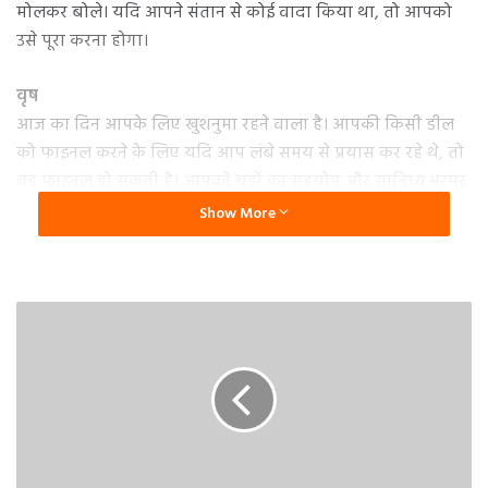
मोलकर बोले। यदि आपने संतान से कोई वादा किया था, तो आपको
उसे पूरा करना होगा।
वृष
आज का दिन आपके लिए खुशनुमा रहने वाला है। आपकी किसी डील
को फाइनल करने के लिए यदि आप लंबे समय से प्रयास कर रहे थे, तो
वह फाइनल हो सकती है। आपको बड़ों का सहयोग और सानिध्य भरपूर
मात्रा में मिलेगा, लेकिन आप किसी काम को लेकर अपनी मनमर्जी ना
Show More
चलाएं और पारिवारिक मामलों में आप सोच समझ से कोई फैसला लें।
आपके घर किसी नए मेहमान का आगमन हो सकता है। जीवनसाथी की
सेहत में कुछ गिरावट आ सकती है, इसलिए आप सावधानी बरतें। जरूरी
कामों को आपको धैर्य रखकर निपटना होगा।
मिथुन
आज का दिन आपके लिए आलस्य को त्यागकर आगे बढ़ने के लिए
रहेगा, तभी आप अपने कामों को समय से कर पाएंगे। बंधुत्व की भावना
आपके मन में बनी रहेगी। आप महत्वपूर्ण जानकारी भी आसानी से जुटा