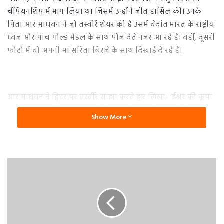
चैंपियनशिप में भाग लिया था जिसमें उन्होंने जीत हासिल की। उनके
पिता आर माधवन ने जो तस्वीरें शेयर की है उसमें वेदांत भारत के राष्ट्रीय
ध्वज और पांच गोल्ड मेडल के साथ पोज देते नजर आ रहे हैं। वहीं, दूसरी
फोटो में वो अपनी मां सरिता बिरजे के साथ दिखाई दे रहे हैं।
आर माधवन ने ट्विटर पर तस्वीरें साझा करते हुए लिखा- ‘ईश्वर की कृपा
और आप सभी की शुभकामनाओं के साथ वेदांत को भारत के लिए पांच
Show More
स्वर्ण (50 मीटर, 100 मीटर, 200 मीटर, 400 मीटर और 1500 मीटर में)
के साथ दो पीबी मिले। ये इवेंट मलेशिया इन्विटेशनल एज ग्रुप स्विमिंग
चैंपियनशिप 2023 में इस हफ्ते कुआला लुंपुर में आयोजित किया गया
था। हम उत्साहित हैं और प्रदीप सर के बहुत आभारी हैं।’