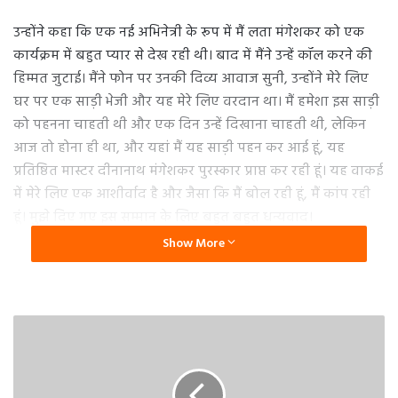
उन्होंने कहा कि एक नई अभिनेत्री के रूप में मैं लता मंगेशकर को एक
कार्यक्रम में बहुत प्यार से देख रही थी। बाद में मैंने उन्हें कॉल करने की
हिम्मत जुटाई। मैंने फोन पर उनकी दिव्य आवाज सुनी, उन्होंने मेरे लिए
घर पर एक साड़ी भेजी और यह मेरे लिए वरदान था। मैं हमेशा इस साड़ी
को पहनना चाहती थी और एक दिन उन्हें दिखाना चाहती थी, लेकिन
आज तो होना ही था, और यहां मैं यह साड़ी पहन कर आई हूं, यह
प्रतिष्ठित मास्टर दीनानाथ मंगेशकर पुरस्कार प्राप्त कर रही हूं। यह वाकई
में मेरे लिए एक आशीर्वाद है और जैसा कि मैं बोल रही हूं, मैं कांप रही
हूं। मुझे दिए गए इस सम्मान के लिए बहुत बहुत धन्यवाद।
Show More
आशा भोसले को भी प्रतिष्ठित लता दीनानाथ मंगेशकर पुरस्कार मिला है।
उन्होंने कहा कि मेरा सबसे प्रतिष्ठित पुरस्कार है, लेकिन मेरी इच्छा है कि
लता दीदी यहां व्यक्तिगत रूप से होतीं। आशा भोसले ने भावुक होकर
हृदयनाथ मंगेशकर की रचित मोगरा फुलाला गाया और इसके बाद वहां
पर मौजूद सभी लोगों ने लता मंगेशकर के लिए और आशा भोसले की
लिए तालियां बजाईं।