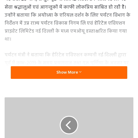
सेवा श्रद्धालुओं एवं आगन्तुकों में काफी लोकप्रिय साबित हो रही है।
उन्होंने बताया कि अयोध्या के एरियल दर्शन के लिए पर्यटन विभाग के
निर्देशन में उप्र राज्य पर्यटन विकास निगम लि एवं हेरिटेज एविएशन
प्राइवेट लिमिटेड नई दिल्ली के मध्य एमओयू हस्ताक्षरित किया गया
था।
पर्यटन मंत्री ने बताया कि हेरिटेज एविएशन कम्पनी नई दिल्ली द्वारा
पूर्व में कुम्भ-2019 के समय प्रयागराज तथा गुरू पूर्णिमा के अवसर पर
गोवर्धन तथा मथुरा में हेलीकॉप्टर सेवा का सफल संचालन किया जा
Show More
चुका है। इस कम्पनी के माध्यम से अयोध्या तथा भगवान श्रीराम से जुड़े
हुए स्थलों एवं सरयू के विहंगम दृश्य को देखने का अवसर प्राप्त हो रहा
है।
मंत्री जयवीर सिंह ने बताया कि हेलीकॉप्टर से ज्वायराइड के लिए प्रति
पर्यटक 3000 रूपये का किराया निर्धारित किया गया है। पर्यटक इस
शुल्क से आठ मिनट तक हवाई दर्शन कर सकते हैं। इस सेवा से
निर्माणाधीन भगवान श्रीराम का मंदिर, हनुमानगढ़ी, कनक भवन, राम