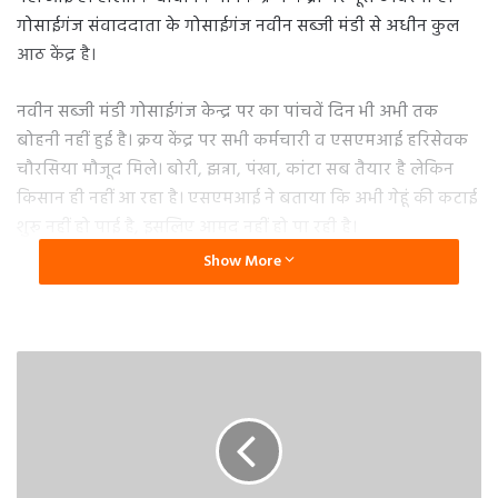
गोसाईगंज संवाददाता के गोसाईगंज नवीन सब्जी मंडी से अधीन कुल
आठ केंद्र है।
नवीन सब्जी मंडी गोसाईगंज केन्द्र पर का पांचवें दिन भी अभी तक
बोहनी नहीं हुई है। क्रय केंद्र पर सभी कर्मचारी व एसएमआई हरिसेवक
चौरसिया मौजूद मिले। बोरी, झन्ना, पंखा, कांटा सब तैयार है लेकिन
किसान ही नहीं आ रहा है। एसएमआई ने बताया कि अभी गेहूं की कटाई
शुरू नहीं हो पाई है, इसलिए आमद नहीं हो पा रही है।
Show More
यहां तो अभी ताला ही लटक रहा
हैदरगंज संवाददाता के अनुसार विकासखंड तारुन अंतर्गत खुले गेहूं क्रय
केंद्रों पर सन्नाटा पसरा हुआ है और केंद्र पर कोई भी कर्मचारी मौजूद नहीं
है। यादवपुर गेहूं क्रय केंद्र पर गुरुवार को केंद्र प्रभारी समेत सारे
कर्मचारी नदारद रहे।
किसानों की गेहूं की खरीद के लिए कांटा तौल और बोरा की कोई
व्यवस्था नहीं दिखाई दे रही है। केंद्र परिसर में सिर्फ गेहूं क्रय करने का