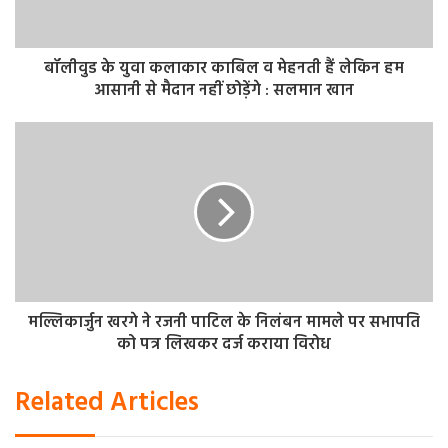
एक बैनर धान की मशीन पर रखा हुआ है। अभी सेंटर पर ताला लटक
रहा था। अंबिका प्रसाद तिवारी, कृष्णा तिवारी, रमेश पांडे, दीपक चौबे,
गोली यादव, रामकुमार यादव किसानों ने बताया केंद्र पर कोई
बॉलीवुड के युवा कलाकार काबिल व मेहनती हैं लेकिन हम
आसानी से मैदान नहीं छोड़ेंगे : सलमान खान
व्यवस्था नहीं है।
मल्लिकार्जुन खरगे ने रजनी पाटिल के निलंबन मामले पर सभापति
को पत्र लिखकर दर्ज कराया विरोध
Related Articles