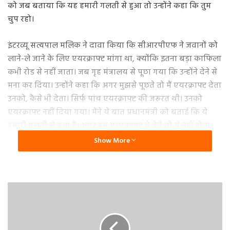
को जब बताया कि यह हमारी गलती से हुआ तो उन्होंने कहा कि तुम
चुप रहो।
इंटरव्यू सत्यपाल मलिक ने दावा किया कि सीआरपीएफ ने जवानों को
लाने-ले जाने के लिए एयरक्राफ्ट मांगा था, क्योंकि इतना बड़ा काफिला
कभी रोड से नहीं जाता। जब गृह मंत्रालय से पूछा गया कि उन्होंने देने से
मना कर दिया। उन्होंने कहा कि अगर मुझसे पूछते तो मैं एयरक्राफ्ट देता
उनको, कैसे भी देता। सिर्फ पांच एयरक्राफ्ट की जरूरत थी। उनको
एयरक्राफ्ट नहीं दिया गया। मैंने ये बात प्रधानमंत्री को बताई कि ये
हमारी गलती से हुआ है। अगर हम एयरक्राफ्ट दे देते तो ये नहीं होता।
उन्होंने मुझे कहा कि तुम अभी चुप रहो।
Show More
भ्रष्टाचार को लेकर मलिक ने कहा कि वह सेफली कह सकते हैं कि
प्रधानमंत्री जी को भ्रष्टाचार से कोई बहुत नफरत नहीं है। उन्होंने कहा कि
नरेंद्र मोदी जी के बारे में उनकी वो ओपिनियन नहीं है जो सारी दुनिया
की है। वह जब भी उनसे मिले, ही इज वेरी इलइन्फॉर्म्ड परसन, उनको