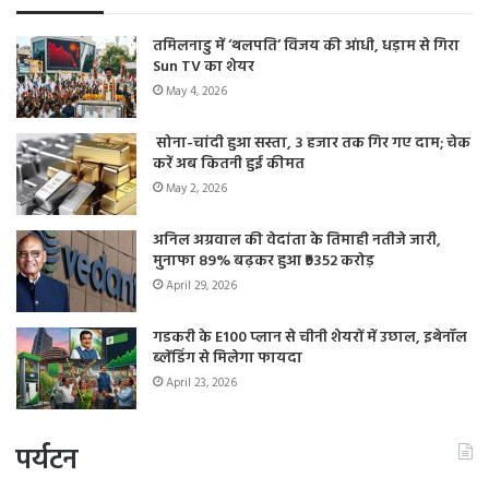
का एक नया चक्र मंथन कर सकता है और जब तक भाजपा इस मसले
पर अपने आप को स्पष्ट करें यह भाजपा को पीछे धकेल सकता है।
तमिलनाडु में ‘थलपति’ विजय की आंधी, धड़ाम से गिरा
Sun TV का शेयर
May 4, 2026
सोना-चांदी हुआ सस्ता, 3 हजार तक गिर गए दाम; चेक
करें अब कितनी हुई कीमत
May 2, 2026
अनिल अग्रवाल की वेदांता के तिमाही नतीजे जारी,
मुनाफा 89% बढ़कर हुआ ₹9352 करोड़
April 29, 2026
गडकरी के E100 प्लान से चीनी शेयरों में उछाल, इथेनॉल
ब्लेंडिंग से मिलेगा फायदा
April 23, 2026
पर्यटन