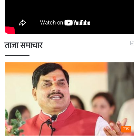
जैसे लोग संपन्न होंगे, जातीय भेदभाव कम होगा। ऐसा होता दिखाई नहीं
पड़ता। अगर बड़े शहरों की बात करें, आज से 30 साल पहले किसी गाड़ी
के पीछे जातीय पहचान दिखाई नहीं पड़ती थी। आज तमाम गाड़ियों के
पीछे जातीय पहचान लिखी हुई होती है। जाट, गुर्जर, ब्राह्मण, राजपूत
और ऐसी तमाम जातियों का जिक्र गाड़ियों के पीछे होता है। ये गाड़ियां
किनकी है? क्या ये गाड़ियां अशिक्षित लोगों की हैं? क्या यह गाड़ियां
ताजा समाचार
उन लोगों की हैं जो गरीब है? ये वैसे लोग हैं जो संपन्न हैं, शहरी इलाकों में
रहते हैं। तो जो सोच संविधान सभा में थी और जिस बात की चर्चा
संविधान सभा में हुई। लगता है उनको इस बात का अंदाजा नहीं था
कि 70 साल बाद हमारा समाज किस ओर जा रहा होगा। लगता है उस
दिशा में गया है,जिसमें इसकी डिमांड हुई और लगता है कहीं ना कहीं
डिमांड जायज भी है। अगर तमाम लोगों की गिनती होती है, उसमें
ओबीसी की गिनती हो जाए एक बार, इसमें कोई गलत बात नहीं है।
गौरतलब है कि जनसंख्या जनगणना और बड़े सर्वेक्षण राज्य एजेंसियों
को जांच के लिए समृद्ध अनुभवजन्य डेटा प्रदान करते हैं ताकि वे देश के
राज्य
नागरिकों द्वारा अनुभव किए जा रहे सामाजिक-आर्थिक परिवर्तनों की
प्रकृति को समझ सकें।सामान्य तौर पर, विभिन्न सक्षम निकाय