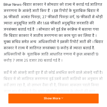
Bihar News-बिहार सरकार ने सोमवार को राज्य में कराई गई जातिगत
जनगणना के आकंड़ें जारी किए हैं । इस रिपोर्ट के मुताबिक बिहार में
36 फीसदी अत्यंत पिछड़ा, 27 फीसदी पिछड़ा वर्ग, 19 फीसदी से थोड़ी
ज्यादा अनुसूचित जाति और 1.68 फीसदी अनुसूचित जनजाति की
जनसंख्या बताई गई है । सोमवार को हुई प्रेस कांफ्रेंस में बताया गया
कि बिहार सरकार ने जातीय जनगणना का काम पूरा कर लिया है ।
मुख्य सचिव समेत अन्य अधिकारियों ने इसकी रिपोर्ट जारी की । बिहार
सरकार ने राज्य में जातिगत जनसंख्या 13 करोड़ से ज्यादा बताई है.
अधिकारियों के मुताबिक जाति आधारित गणना में कुल आबादी 13
करोड़ 7 लाख 25 हजार 310 बताई गई है ।
सर्वे में जो आंकड़े जारी हुए हैं वो कोई अचंभित करने वाले आंकड़े नहीं है।
बिहार में जो जातिगत जनगणना हुई उसमें सारी जातियों का अनुमान जो
सर्वे लगा रहा है, वो लगभग वैसा ही है, जिसका आकलन पहले किया
जाता था। ये जरूर है कि अगर ओबीसी समुदाय के वोटरों की बात
करें, जनसंख्या की बात करें, तो उसमें सर्वे के हिसाब से जातिगत
Show More
जनगणना जो बिहार में हुई है, उसमें कुछ इजाफा होता हुआ दिखाई