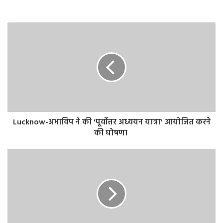
पड़ता है। उसके अलावा कोई बड़ा उलटफेर या कोई ऐसी अचंभित करने
वाली चीज़ या अचंभित करने वाले आंकड़े दिखाई नहीं पड़ते।
बसपा सुप्रीमो मायावती ने एनडीए और इंडिया गठबंधन से
दूरी छोटे दलों की राह आसान कर दी है। मध्य प्रदेश
विधानसभा चुनाव में शनिवार को गोंडवाना गणतंत्र पार्टी से
चुनावी गठबंधन कर लिया। आगामी लोकसभा चुनाव में
Lucknow-अभाविप ने की 'पूर्वोत्तर अध्ययन यात्रा' आयोजित करने
की घोषणा
छोटे दलों के साथ यदि बसपा का गठबंधन होता है, तो हैरत
की बात नहीं होगी।
#BSP
pic.twitter.com/uGGplry2Pm
— Ek Sandesh (@EkSandesh236986)
October
2, 2023