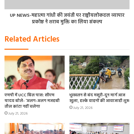
बिहार ऐसा पहला राज्य है जिसने जातिगत जनगणना कराई। तो इस मुद्दे
UP NEWS-महात्मा गांधी की जयंती पर राष्ट्रीयलोकदल व्यापार
को लेकर विपक्षी पार्टी और खासकर दो पार्टियां, जिनकी सरकार है
प्रकोष्ठ ने शराब मुक्ति का लिया संकल्प
बिहार में, जेडीयू और आरजेडी। जरूर बीजेपी सरकार पर एक तरफ से
दबाव डालेंगी। तो केंद्र की बीजेपी सरकार पर दबाव जरूर पड़ेगा।
Related Articles
निश्चित रूप से पड़ने वाला है कि आने वाले समय में देशभर में भी
जातिगत जनगणना कराई जानी चाहिए।
एमपी में UCC बिल पास: सीएम
भूस्खलन से बंद मसूरी-दून मार्ग आज
यादव बोले- ‘अलग-अलग मजहबी
खुला, हल्के वाहनों की आवाजाही शुरू
तौल कांटा नहीं चलेगा
July 21, 2026
July 21, 2026