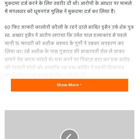
मुकदमा दर्ज करने के लिए तहरीर दी थी। आरोपों के आधार पर मामले
में मंगलवार को धूमनगंज पुलिस ने मुकदमा दर्ज कर लिया है।
60 फिट जाफरी कालोनी करैली के रहने वाले साबिर हुसैन उर्फ शेरू पुत्र
स्व. अख्तर हुसैन ने आरोप लगाया कि उमेश पाल हत्याकांड से पहले
यानी 15 फरवरी को अतीक अहमद के गुर्गों ने उसका अपहरण कर
लिया था। उसे अतीक के पास गुजरात की साबरमती जेल ले जाकर
सामने पेश करना चाहते थे। मना करने पर पिस्टल सटा कर एक करोड़
की रंगदारी मांगी थी। हालांकि उस वक्त साबिर ने इसकी शिकायत
अपने परिवार को बचाने के लिए नही की थी।
Show More
साबिर के मुताबिक उमेश पाल हत्याकाण्ड में अतीक के गुर्गों पर जिस
तरह से कार्यवाही हो रही, उससे उसको हिम्मत मिली है। जिसके बाद वो
अब अतीक और उसके गुर्गों पर मुकदमा दर्ज कराने के लिए धूमनगंज
थाने में तहरीर दे रहा है। मंगलवार को धूमनगंज इंस्पेक्टर ने अतीक
अहमद, अली अहमद पुत्र अतीक अहमद, शकील, शाकिर, शबी
अब्बास, फैजान, सैफ, नाम, अफ्फान, महमूद, माउद, असलम मंत्री,