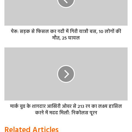
निवासी कसारी मसारी सहित अन्य के खिलाफ मुकदमा दर्ज किया है।
डबल मर्डर का गवाह है साबिर
साबिर उर्फ शेरू के मुताबिक 2019 में मरियाडीह इलाके में दोहरा
हत्याकांड हुआ था। जिसमे आबिद प्रधान की चचेरी बहन अलकमा और
पेरू: सड़क से फिसल कर नदी में गिरी यात्री बस, 10 लोगों की
मौत, 25 घायल
ड्राइवर सुरजीत की हत्या हुई थी। इस घटना में असाद कालिया, अतीक
अहमद और अशरफ आरोपी बनाए गए थे। मामले में गवाही पलटने को
लेकर असाद कालिया और असलम मंत्री लगातार धमकी देता था।
गवाही न पलटने पर असाद ने शेरू के बायें हांथ में गोली मार दी थी।
तब आबिद प्रधान ने अतीक के विरोधी कम्मो और जाबिर सहित कई
लोगो को हत्या का आरोपी बना कर मुकदमा दर्ज करा दिया था । बाद
में बीजेपी की सरकार बनी तो इस दोहरे हत्याकांड की दोबारा जांच हुई।
जांच में पता चला की अतीक अहमद और उसके भाई अशरफ ने साजिश
मार्क वुड के शानदार आखिरी ओवर से 213 रन का लक्ष्य हासिल
रच कर डबल मर्डर करा कर अपने विरोधी कम्मो और जाबिर को उसमें
करने में मदद मिली: निकोलस पूरन
फंसाया था।
Related Articles