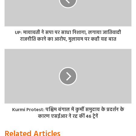
उल्लेखनीय है कि सिंधिया ने बुधवार को राहुल गांधी और कांग्रेस पर
तीखा हमला बोला और आरोप लगाया कि विपक्षी पार्टी के पास देश के
खिलाफ काम करने वाले ‘देशद्रोहियों’ के अलावा कोई विचारधारा नहीं
बची है।
UP: मायावती ने सपा पर साधा निशाना, लगाया जातिवादी
राजनीति करने का आरोप, मुलायम पर कही यह बात
भारतीय जनता पार्टी (भाजपा) के नेता ने मानहानि के एक मामले में
दोषी ठहराए जाने के बाद भी राहुल गांधी को ‘विशेष तवज्जो’ देने के
लिए कांग्रेस पर हमला बोला और पार्टी पर न्यायपालिका पर दबाव
बनाने व प्रासंगिक बने रहने के लिए हरसंभव प्रयास करने का आरोप
लगाया।
Kurmi Protest: पश्चिम बंगाल में कुर्मी समुदाय के प्रदर्शन के
कारण एसईआर ने रद्द कीं 46 ट्रेनें
Related Articles